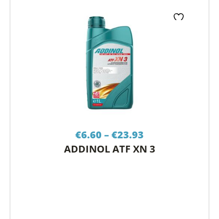
Price
€
6.60
–
€
23.93
range:
ADDINOL ATF XN 3
€6.60
through
€23.93