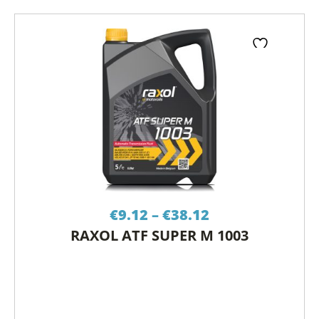
Price
€
9.12
–
€
38.12
range:
RAXOL ATF SUPER M 1003
€9.12
through
€38.12