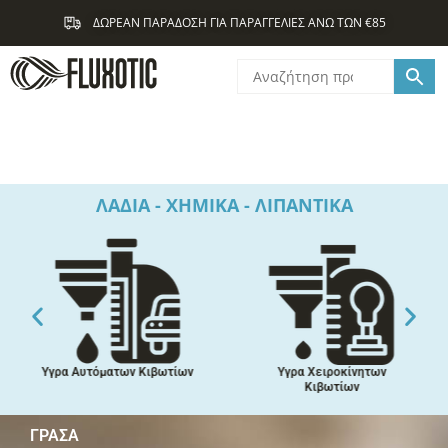
Μετάβαση
ΔΩΡΕΑΝ ΠΑΡΑΔΟΣΗ ΓΙΑ ΠΑΡΑΓΓΕΛΙΕΣ ΑΝΩ ΤΩΝ €85
στο
περιεχόμενο
ΛΑΔΙΑ - ΧΗΜΙΚΑ - ΛΙΠΑΝΤΙΚΑ
Υγρα Αυτόματων Κιβωτίων
Υγρα Χειροκίνητων
Κιβωτίων
ΓΡΆΣΑ