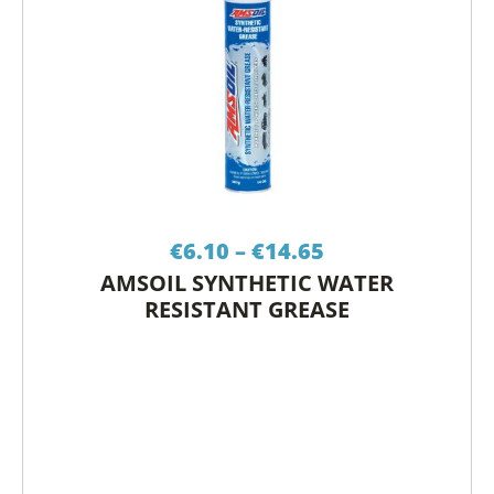
Price
€
6.10
–
€
14.65
range:
AMSOIL SYNTHETIC WATER
€6.10
RESISTANT GREASE
through
€14.65