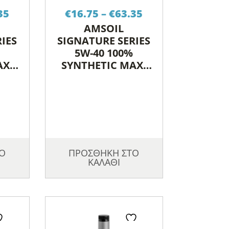
Price
Price
35
€
16.75
–
€
63.35
range:
range:
AMSOIL
€16.75
€16.75
IES
SIGNATURE SERIES
through
through
5W-40 100%
€63.35
€63.35
AX-
SYNTHETIC MAX-
OIL
DUTY DIESEL OIL
Ο
ΠΡΟΣΘΗΚΗ ΣΤΟ
ΚΑΛΑΘΙ