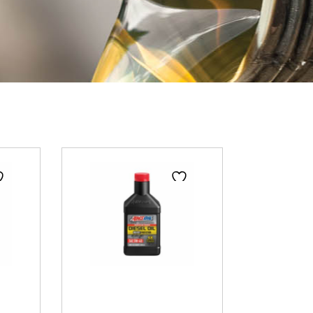
ge
Page