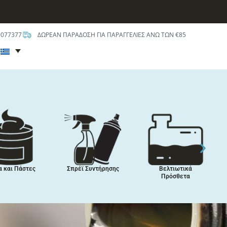
0077377
ΔΩΡΕΑΝ ΠΑΡΑΔΟΣΗ ΓΙΑ ΠΑΡΑΓΓΕΛΙΕΣ ΑΝΩ ΤΩΝ €85
t
ικαλύψεις,
Περιποίηση
Χημικά
Μπογιές,
Αυτοκινήτου
Κλιματιστικών
στατευτικά
Οχημάτων