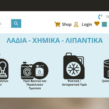
7
Car
Shop
Login
ΛΑΔΙΑ - ΧΗΜΙΚΑ - ΛΙΠΑΝΤΙΚΑ
ρησης
Βελτιωτικά
Κόλλες,
Επ
Πρόσθετα
Στεγανοποιητικά,
Συναρμολογιτικά
Προ