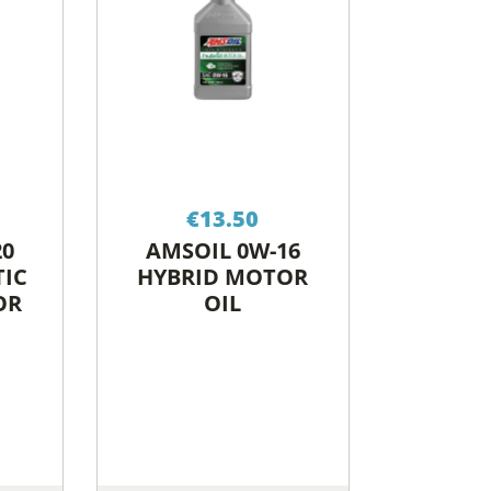
€
13.50
20
AMSOIL 0W-16
TIC
HYBRID MOTOR
OR
OIL