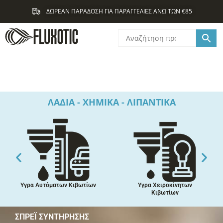
Μετάβαση
ΔΩΡΕΑΝ ΠΑΡΑΔΟΣΗ ΓΙΑ ΠΑΡΑΓΓΕΛΙΕΣ ΑΝΩ ΤΩΝ €85
στο
περιεχόμενο
ΛΑΔΙΑ - ΧΗΜΙΚΑ - ΛΙΠΑΝΤΙΚΑ
Υγρα Αυτόματων Κιβωτίων
Υγρα Χειροκίνητων
Κιβωτίων
ΣΠΡΈΪ ΣΥΝΤΉΡΗΣΗΣ