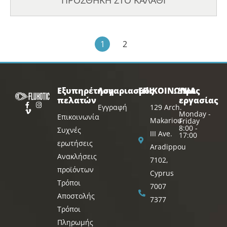
ΠΡΟΣΘΗΚΗ ΣΤΟ ΚΑΛΑΘΙ
1
2
Εξυπηρέτηση
Λογαριασμός
ΕΠΙΚΟΙΝΩΝΙΑ
Ώρες
πελατών
εργασίας
Εγγραφή
129 Arch.
Monday -
Επικοινωνία
Makariou
Friday
8:00 -
Συχνές
III Ave.
17:00
ερωτήσεις
Aradippou
Ανακλήσεις
7102,
προϊόντων
Cyprus
Τρόποι
7007
Αποστολής
7377
Τρόποι
Πληρωμής