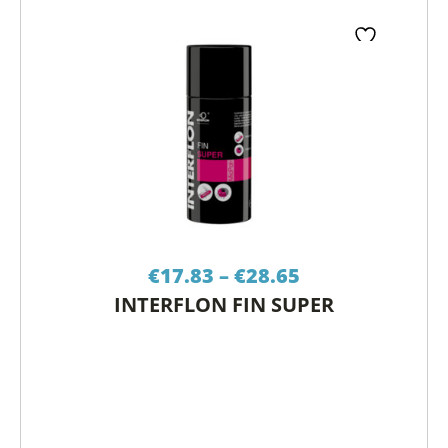
Price
€
17.83
–
€
28.65
range:
INTERFLON FIN SUPER
€17.83
through
€28.65