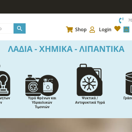
7
Car
Shop
Login
ΛΑΔΙΑ - ΧΗΜΙΚΑ - ΛΙΠΑΝΤΙΚΑ
Σπρέϊ Συντήρησης
Βελτιωτικά
Κόλλε
Πρόσθετα
Στεγανοποι
Συναρμολο