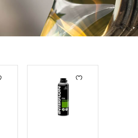
ge
Page