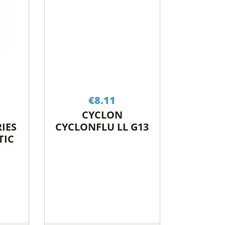
€
8.11
CYCLON
IES
CYCLONFLU LL G13
TIC