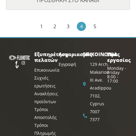
ΠΡΟΣΘΗΚΗ ΣΤΟ ΚΑΛΑΘΙ
1
2
3
4
5
Εξυπηρέτηση
Λογαριασμός
ΕΠΙΚΟΙΝΩΝΙΑ
Ώρες
πελατών
εργασίας
Εγγραφή
129 Arch.
Monday -
Επικοινωνία
Makariou
Friday
8:00 -
Συχνές
III Ave.
17:00
ερωτήσεις
Aradippou
Ανακλήσεις
7102,
προϊόντων
Cyprus
Τρόποι
7007
Αποστολής
7377
Τρόποι
Πληρωμής