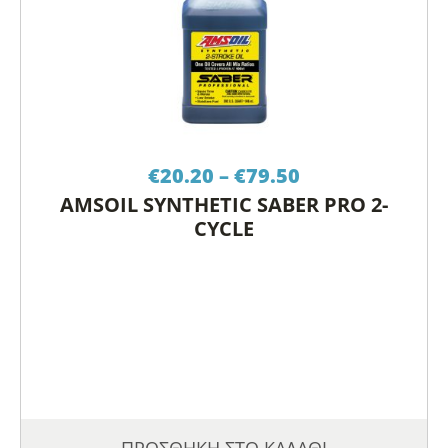
Price
€
20.20
–
€
79.50
range:
AMSOIL SYNTHETIC SABER PRO 2-
€20.20
CYCLE
through
€79.50