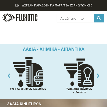
Μετάβαση
ΔΩΡΕΑΝ ΠΑΡΑΔΟΣΗ ΓΙΑ ΠΑΡΑΓΓΕΛΙΕΣ ΑΝΩ ΤΩΝ €85
στο
περιεχόμενο
ΛΑΔΙΑ - ΧΗΜΙΚΑ - ΛΙΠΑΝΤΙΚΑ
Υγρα Αυτόματων Κιβωτίων
Υγρα Χειροκίνητων
Κιβωτίων
ΛΆΔΙΑ ΚΙΝΗΤΉΡΩΝ