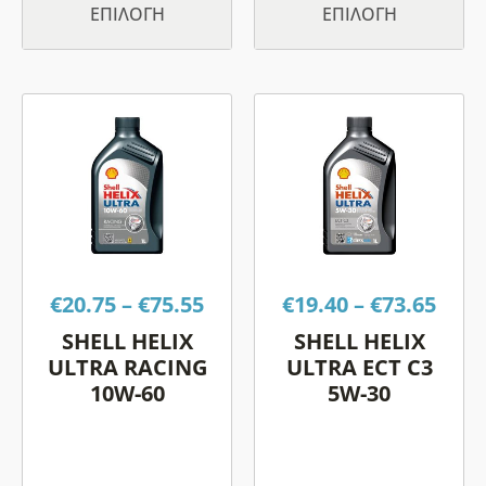
ΕΠΙΛΟΓΉ
ΕΠΙΛΟΓΉ
Price
Pric
Αυτό
Αυτό
range:
rang
το
το
€20.75
€19.
προϊόν
προϊόν
through
thro
έχει
έχει
€75.55
€73.
πολλαπλές
πολλαπλές
παραλλαγές.
παραλλαγές.
Οι
Οι
€
20.75
–
€
75.55
€
19.40
–
€
73.65
επιλογές
επιλογές
μπορούν
μπορούν
SHELL HELIX
SHELL HELIX
να
να
ULTRA RACING
ULTRA ECT C3
επιλεγούν
επιλεγούν
10W-60
5W-30
στη
στη
σελίδα
σελίδα
του
του