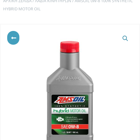
ΑΡΧΙΚΉ ΣΕΛΊΔΑ
/
ΛΆΔΙΑ ΚΙΝΗΤΉΡΩΝ
/ AMSOIL 0W-8 100% SYNTHETIC
HYBRID MOTOR OIL