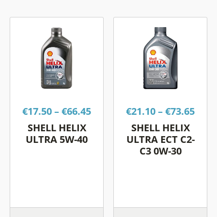
Price
Pric
Αυτό
Αυτό
range:
rang
το
το
€17.50
€21.
προϊόν
προϊόν
through
thro
έχει
έχει
€66.45
€73.
πολλαπλές
πολλαπλές
παραλλαγές.
παραλλαγές.
Οι
Οι
€
17.50
–
€
66.45
€
21.10
–
€
73.65
επιλογές
επιλογές
μπορούν
μπορούν
SHELL HELIX
SHELL HELIX
να
να
ULTRA 5W-40
ULTRA ECT C2-
επιλεγούν
επιλεγούν
C3 0W-30
στη
στη
σελίδα
σελίδα
του
του
προϊόντος
προϊόντος