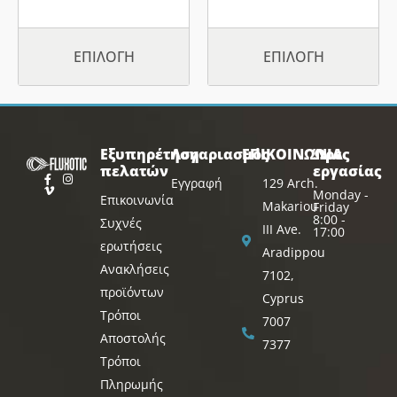
προϊόντος
προϊόντος
ΕΠΙΛΟΓΉ
ΕΠΙΛΟΓΉ
Εξυπηρέτηση
Λογαριασμός
ΕΠΙΚΟΙΝΩΝΙΑ
Ώρες
πελατών
εργασίας
Εγγραφή
129 Arch.
Monday -
Επικοινωνία
Makariou
Friday
8:00 -
Συχνές
III Ave.
17:00
ερωτήσεις
Aradippou
Ανακλήσεις
7102,
προϊόντων
Cyprus
Τρόποι
7007
Αποστολής
7377
Τρόποι
Πληρωμής