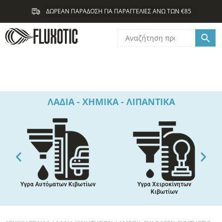
Μετάβαση
ΔΩΡΕΑΝ ΠΑΡΑΔΟΣΗ ΓΙΑ ΠΑΡΑΓΓΕΛΙΕΣ ΑΝΩ ΤΩΝ €85
στο
περιεχόμενο
ΛΑΔΙΑ - ΧΗΜΙΚΑ - ΛΙΠΑΝΤΙΚΑ
Υγρα Αυτόματων Κιβωτίων
Υγρα Χειροκίνητων
Κιβωτίων