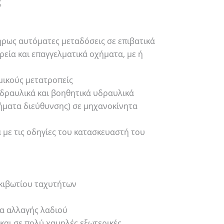
ς
πλήρως αυτόματες μεταδόσεις σε επιβατικά
εία και επαγγελματικά οχήματα, με ή
ικούς μετατροπείς
υδραυλικά και βοηθητικά υδραυλικά
ήματα διεύθυνσης) σε μηχανοκίνητα
 με τις οδηγίες του κατασκευαστή του
:
κιβωτίου ταχυτήτων
α αλλαγής λαδιού
και σε πολύ χαμηλές εξωτερικές