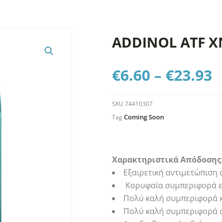
ADDINOL ATF X
P
€
6.60
–
€
23.93
r
€
t
SKU
74410307
€
Coming Soon
Tag
Χαρακτηριστικά Απόδοσης
Εξαιρετική αντιμετώπιση
Κορυφαία συμπεριφορά ε
Πολύ καλή συμπεριφορά 
Πολύ καλή συμπεριφορά σ