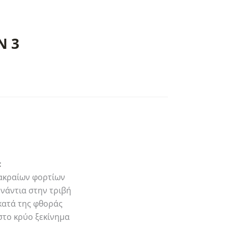
N 3
rice
ange:
6.60
hrough
23.93
:
 ακραίων φορτίων
νάντια στην τριβή
κατά της φθοράς
το κρύο ξεκίνημα