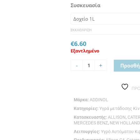
Συσκευασία
ATF
XN
3
ποσότητα
ΕΚΚΑΘΆΡΙΣΗ
€
6.60
Εξαντλημένο
-
+
Προσθή
ΠΡ
Μάρκα:
ADDINOL
Κατηγορίες:
Υγρά μετάδοσης Κί
Κατασκευαστής:
ALLISON
,
CATE
MERCEDES BENZ
,
NEW HOLLAN
Λειτουργίες:
Υγρό Αυτόματου Κ