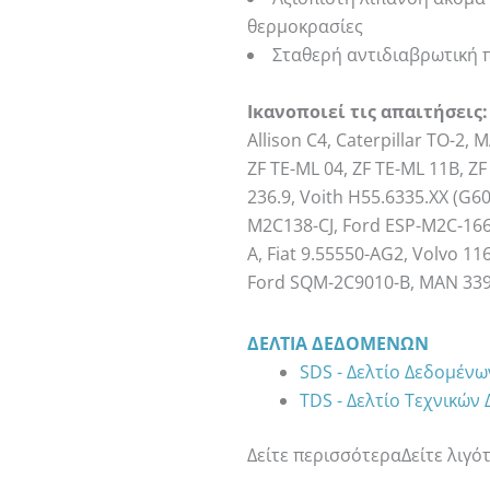
θερμοκρασίες
Σταθερή αντιδιαβρωτική 
Ικανοποιεί τις απαιτήσεις:
Allison C4, Caterpillar TO-2,
ZF TE-ML 04, ZF TE-ML 11B, Z
236.9, Voith H55.6335.XX (G60
M2C138-CJ, Ford ESP-M2C-166
A, Fiat 9.55550-AG2, Volvo 1
Ford SQM-2C9010-B, MAN 339
ΔΕΛΤΊΑ ΔΕΔΟΜΈΝΩΝ
SDS - Δελτίο Δεδομέν
TDS - Δελτίο Τεχνικών
Δείτε περισσότερα
Δείτε λιγό
ADDINOL