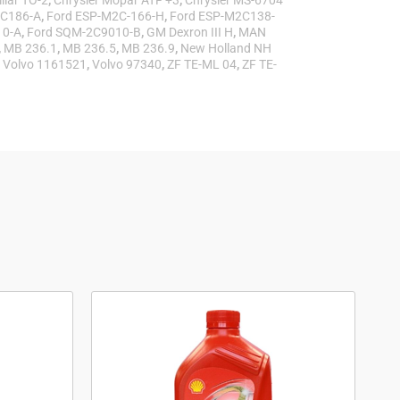
llar TO-2
,
Chrysler Mopar ATF +3
,
Chrysler MS-6704
2C186-A
,
Ford ESP-M2C-166-H
,
Ford ESP-M2C138-
10-A
,
Ford SQM-2C9010-B
,
GM Dexron III H
,
MAN
,
MB 236.1
,
MB 236.5
,
MB 236.9
,
New Holland NH
,
Volvo 1161521
,
Volvo 97340
,
ZF TE-ML 04
,
ZF TE-
Αυτό
το
προϊόν
έχει
ές
πολλαπλές