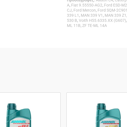
Προδιαγραφές:
Allison C4
,
Caterpi
A
,
Fiat 9.55550-AG2
,
Ford ESD-M
CJ
,
Ford Mercon
,
Ford SQM-2C90
339 L1
,
MAN 339 V1
,
MAN 339 Z1
530 B
,
Voith H55.6335.XX (G607)
ML 11B
,
ZF TE-ML 14A
Price
Αυτό
Αυτό
range:
το
το
€6.30
προϊόν
προϊόν
through
έχει
έχει
€22.73
πολλαπλές
πολλαπλ