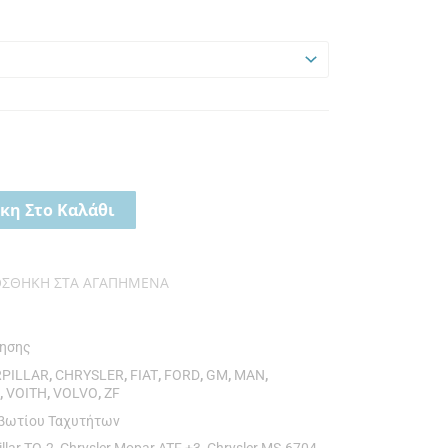
κη Στο Καλάθι
ΟΣΘΉΚΗ ΣΤΑ ΑΓΑΠΗΜΈΝΑ
νησης
RPILLAR
,
CHRYSLER
,
FIAT
,
FORD
,
GM
,
MAN
,
D
,
VOITH
,
VOLVO
,
ZF
ιβωτίου Ταχυτήτων