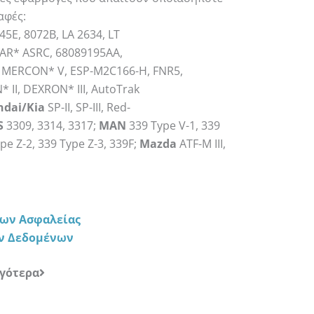
αφές:
45E, 8072B, LA 2634, LT
AR* ASRC, 68089195AA,
MERCON* V, ESP-M2C166-H, FNR5,
 II, DEXRON* III, AutoTrak
ndai/Kia
SP-II, SP-III, Red-
S
3309, 3314, 3317;
MAN
339 Type V-1, 339
pe Z-2, 339 Type Z-3, 339F;
Mazda
ATF-M III,
νων Ασφαλείας
ών Δεδομένων
ιγότερα