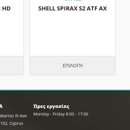
στη
N HD
SHELL SPIRAX S2 ATF AX
σελίδα
του
ος
προϊόντος
ΕΠΙΛΟΓΉ
Α
Ώρες εργασίας
Monday - Friday 8:00 - 17:00
kariou III Ave.
102, Cyprus