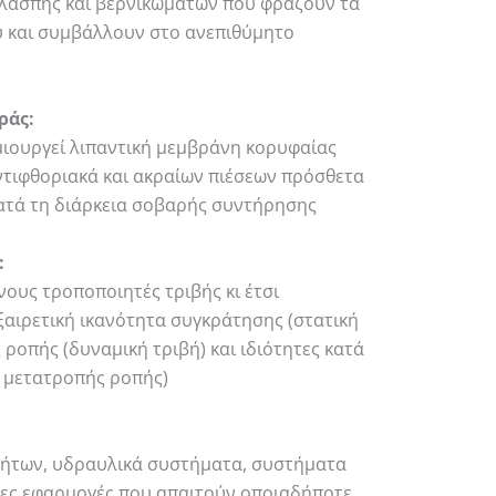
 λάσπης και βερνικωμάτων που φράζουν τα
ύ και συμβάλλουν στο ανεπιθύμητο
ράς:
ημιουργεί λιπαντική μεμβράνη κορυφαίας
αντιφθοριακά και ακραίων πιέσεων πρόσθετα
κατά τη διάρκεια σοβαρής συντήρησης
:
ους τροποποιητές τριβής κι έτσι
ξαιρετική ικανότητα συγκράτησης (στατική
 ροπής (δυναμική τριβή) και ιδιότητες κατά
 μετατροπής ροπής)
υτήτων, υδραυλικά συστήματα, συστήματα
λες εφαρμογές που απαιτούν οποιαδήποτε