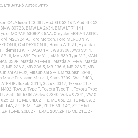
το
,
Επιβατικό Αυτοκίνητο
ison C4
,
Allison TES 389
,
Audi G 052 162
,
Audi G 052
,
BMW 8072B
,
BMW LA 2634
,
BMW LT 71141
,
rysler MOPAR 68089195AA
,
Chrysler MOPAR ASRC
,
Ford M2C924-A
,
Ford Mercon
,
Ford MERCON V
,
EXRON II
,
GM DEXRON III
,
Honda ATF-Z1
,
Hyundai
II
,
Idemitsu K17
,
JASO 1A
,
JWS 3309
,
JWS 3314
,
 SP-III
,
MAN 339 Type V-1
,
MAN 339 Type V-2
,
MAN
MAN 339F
,
Mazda ATF-M III
,
Mazda ATF-MV
,
Mazda
.2
,
MB 236.3
,
MB 236.5
,
MB 236.6
,
MB 236.7
,
MB
subishi ATF-J2
,
Mitsubishi SP-II
,
Mitsubishi SP-III
,
n Matic-D
,
Nissan Matic-J
,
Saab 3309
,
Shell 3403
,
u ATF-HP
,
Suzuki 3314
,
Suzuki 3317
,
Texaco ETL-
o N402
,
Toyota Type T
,
Toyota Type T-II
,
Toyota Type
35
,
Voith 55.6336
,
Volvo 97340
,
Volvo 97341
,
VW G
 025
,
ZF TE-ML 04D
,
ZF TE-ML 05L
,
ZF TE-ML 09
,
ZF
ML 14A
,
ZF TE-ML 14B
,
ZF TE-ML 14C
,
ZF TE-ML
C
,
ZF TE-ML 20B
,
ZF TE-ML 20C
,
ZF TE-ML 21L
,
ZF