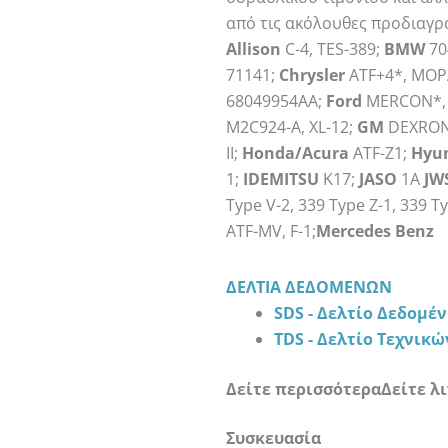
από τις ακόλουθες προδιαγρ
Allison
C-4, TES-389;
BMW
70
71141;
Chrysler
ATF+4*, MOP
68049954AA;
Ford
MERCON*, 
M2C924-A, XL-12;
GM
DEXRON*
II;
Honda/Acura
ATF-Z1;
Hyu
1;
IDEMITSU
K17;
JASO
1A
JW
Type V-2, 339 Type Z-1, 339 Ty
ATF-MV, F-1;
Mercedes Benz
ΔΕΛΤΊΑ ΔΕΔΟΜΈΝΩΝ
SDS - Δελτίο Δεδομέ
TDS - Δελτίο Τεχνικ
Δείτε περισσότερα
Δείτε λ
AMSOIL
Συσκευασία
SIGNATURE