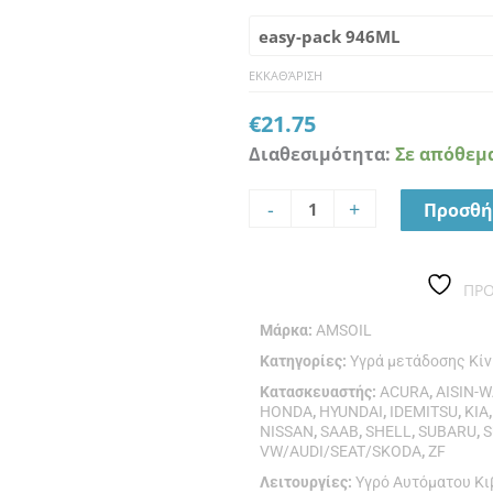
SERIES
MULTI-
VEHICLE
ΕΚΚΑΘΆΡΙΣΗ
SYNTHETIC
€
21.75
AUTOMATIC
Διαθεσιμότητα:
Σε απόθεμ
TRANSMISSION
FLUID
-
+
Προσθή
ποσότητα
ΠΡ
Μάρκα:
AMSOIL
Κατηγορίες:
Υγρά μετάδοσης Κί
Κατασκευαστής:
ACURA
,
AISIN-
HONDA
,
HYUNDAI
,
IDEMITSU
,
KIA
NISSAN
,
SAAB
,
SHELL
,
SUBARU
,
S
VW/AUDI/SEAT/SKODA
,
ZF
Λειτουργίες:
Υγρό Αυτόματου Κ