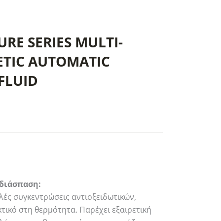
RE SERIES MULTI-
ETIC AUTOMATIC
FLUID
Price
range:
€20.70
through
€21.75
 διάσπαση:
λές συγκεντρώσεις αντιοξειδωτικών,
τικό στη θερμότητα. Παρέχει εξαιρετική