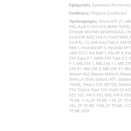
Εφαρμογές:
Εμπορικό Αυτοκίνη
Συνθέσεις:
Πλήρως Συνθετικό
Προδιαγραφές:
Acura ATF-Z1
,
All
990
,
Audi G 055 025
,
BMW 7045E
Chrysler MOPAR 68049954AA
,
Ch
Ford ESP-M2C166-H
,
Ford FNR5
,
Ford XL-12
,
GM AutoTrak II
,
GM D
Red-1
,
Hyundai SP-II
,
Hyundai SP-I
JWS 3317
,
Kia Red-1
,
Kia SP-II
,
Kia
339 Type Z-1
,
MAN 339 Type Z-2
,
F-1
,
MB 236.1
,
MB 236.11
,
MB 236
236.81
,
MB 236.9
,
MB 236.91
,
Mit
Nissan 402
,
Nissan Matic K
,
Nissa
Shell LA 2634
,
Subaru ATF
,
Subar
7045E
,
Texaco ETL-8072B
,
Texac
T-III
,
Toyota Type T-IV
,
Voith 55.63
052 162
,
VW G 052 990
,
VW G 055
TE-ML 11A
,
ZF TE-ML 11B
,
ZF TE-
16L
,
ZF TE-ML 16M
,
ZF TE-ML 17
TE-ML-03D