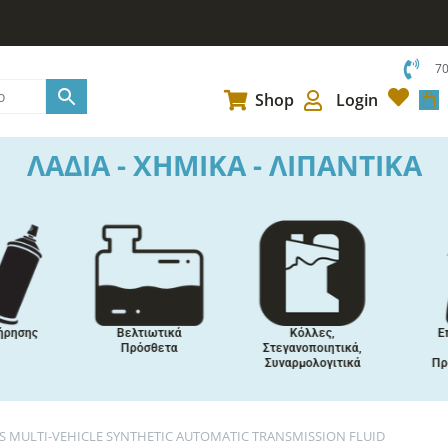
7
Car
Shop
Login
ΛΑΔΙΑ - ΧΗΜΙΚΑ - ΛΙΠΑΝΤΙΚΑ
ρησης
Βελτιωτικά
Κόλλες,
Επ
Πρόσθετα
Στεγανοποιητικά,
Συναρμολογιτικά
Προ
ES MULTI-VEHICLE SYNTHETIC AUTOMATIC TRANSMISSION FLUID