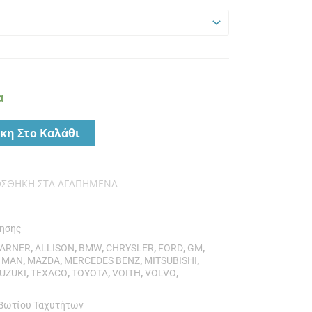
α
κη Στο Καλάθι
ΟΣΘΉΚΗ ΣΤΑ ΑΓΑΠΗΜΈΝΑ
νησης
WARNER
,
ALLISON
,
BMW
,
CHRYSLER
,
FORD
,
GM
,
,
MAN
,
MAZDA
,
MERCEDES BENZ
,
MITSUBISHI
,
UZUKI
,
TEXACO
,
TOYOTA
,
VOITH
,
VOLVO
,
ιβωτίου Ταχυτήτων