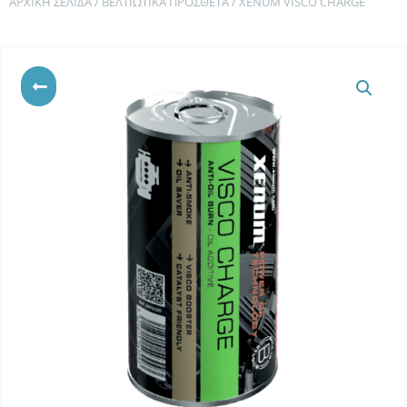
ΑΡΧΙΚΉ ΣΕΛΊΔΑ
/
ΒΕΛΤΙΩΤΙΚΆ ΠΡΌΣΘΕΤΑ
/ XENUM VISCO CHARGE