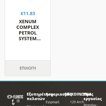
παραλλαγές.
Οι
€
11.83
επιλογές
μπορούν
XENUM
να
COMPLEX
επιλεγούν
PETROL
SYSTEM
στη
CLEANER
σελίδα
του
προϊόντος
ΕΠΙΛΟΓΉ
Εξυπηρέτηση
Λογαριασμός
ΕΠΙΚΟΙΝΩΝΙΑ
Ώρες
πελατών
εργασίας
Εγγραφή
129 Arch.
Monday -