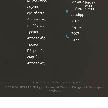
Επικοινωνία
Makariou
Friday
8:00 -
Συχνές
III Ave.
17:00
ερωτήσεις
Aradippou
Ανακλήσεις
7102,
προϊόντων
Cyprus
Τρόποι
7007
Αποστολής
7377
Τρόποι
Πληρωμής
Δωρεάν
Αποστολές
Πολιτική Cookies
Πολιτική απορρήτου
© 2026OLLETS LTD All Rights Reserved. Website Designed & Developed
by