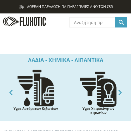
Μετάβαση
ΔΩΡΕΑΝ ΠΑΡΑΔΟΣΗ ΓΙΑ ΠΑΡΑΓΓΕΛΙΕΣ ΑΝΩ ΤΩΝ €85
στο
περιεχόμενο
ΛΑΔΙΑ - ΧΗΜΙΚΑ - ΛΙΠΑΝΤΙΚΑ
Υγρα Αυτόματων Κιβωτίων
Υγρα Χειροκίνητων
Κιβωτίων