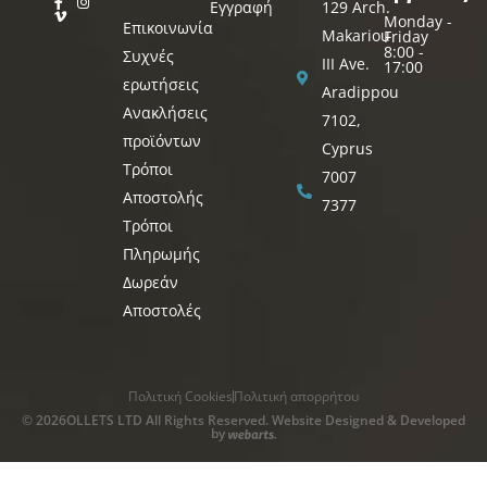
Εγγραφή
129 Arch.
Monday -
Επικοινωνία
Makariou
Friday
8:00 -
Συχνές
III Ave.
17:00
ερωτήσεις
Aradippou
Ανακλήσεις
7102,
προϊόντων
Cyprus
Τρόποι
7007
Αποστολής
7377
Τρόποι
Πληρωμής
Δωρεάν
Αποστολές
Πολιτική Cookies
Πολιτική απορρήτου
© 2026OLLETS LTD All Rights Reserved. Website Designed & Developed
by