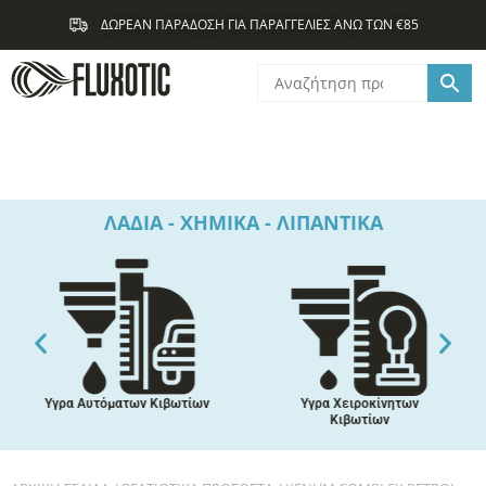
Μετάβαση
ΔΩΡΕΑΝ ΠΑΡΑΔΟΣΗ ΓΙΑ ΠΑΡΑΓΓΕΛΙΕΣ ΑΝΩ ΤΩΝ €85
στο
περιεχόμενο
ΛΑΔΙΑ - ΧΗΜΙΚΑ - ΛΙΠΑΝΤΙΚΑ
Υγρα Αυτόματων Κιβωτίων
Υγρα Χειροκίνητων
Κιβωτίων