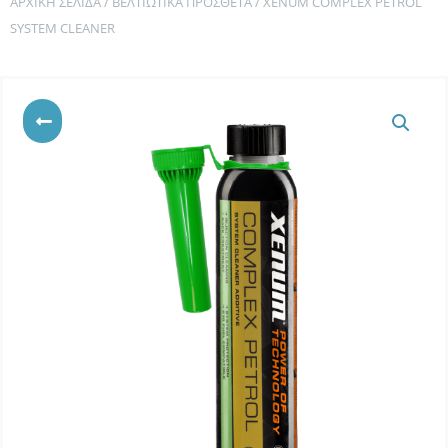
ΑΡΧΙΚΉ ΣΕΛΊΔΑ
/
ΒΕΛΤΙΩΤΙΚΆ ΠΡΌΣΘΕΤΑ
/ XENUM COMPLEX PETROL
SYSTEM CLEANER