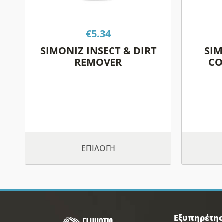
μπορούν
να
επιλεγούν
€
5.34
στη
SIMONIZ INSECT & DIRT
SIM
σελίδα
REMOVER
CO
του
προϊόντος
ΕΠΙΛΟΓΉ
Εξυπηρέτη