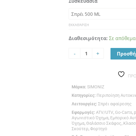
Συσκευασία
INSECT
&
DIRT
(BIRD)
ΕΚΚΑΘΆΡΙΣΗ
REMOVER
Διαθεσιμότητα:
Σε απόθεμα
ποσότητα
-
+
Προσθή
ΠΡ
Μάρκα:
SIMONIZ
Κατηγορίες:
Περιποίηση Αυτοκι
Λειτουργίες:
Σπρέι αφαίρεσης
Εφαρμογές:
ATV/UTV
,
Go-Carts
,
p
Αγωνιστικό Όχημα
,
Εμπορικό Αυ
Όχημα
,
Θαλάσσιο Σκάφος
,
Κλασσ
Σκούτερ
,
Φορτηγό