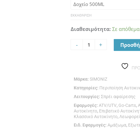
DIRT
REMOVER
ΕΚΚΑΘΆΡΙΣΗ
ποσότητα
Διαθεσιμότητα:
Σε απόθεμα
-
+
Προσθή
ΠΡ
Μάρκα:
SIMONIZ
Κατηγορίες:
Περιποίηση Αυτοκι
Λειτουργίες:
Σπρέι αφαίρεσης
Εφαρμογές:
ATV/UTV
,
Go-Carts
,
Αυτοκίνητο
,
Επιβατικό Αυτοκίνη
Κλασσικό Αυτοκίνητο
,
Λεωφορε
Ειδ. Εφαρμογές:
Αμάξωμα
,
Εξωτ