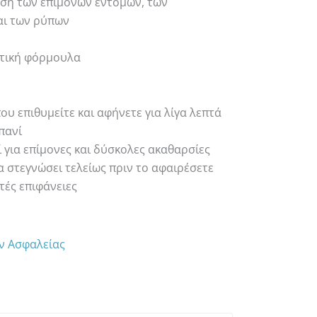
ση των επίμονων εντόμων, των
αι των ρύπων
στική φόρμουλα
ου επιθυμείτε και αφήνετε για λίγα λεπτά
πανί
 για επίμονες και δύσκολες ακαθαρσίες
 στεγνώσει τελείως πριν το αφαιρέσετε
τές επιφάνειες
ων Ασφαλείας