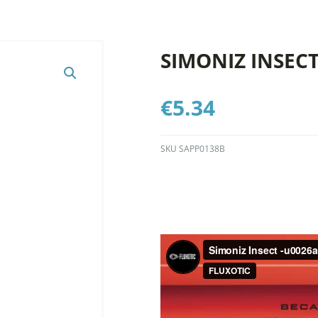
SIMONIZ INSEC
€
5.34
SKU
SAPP0138B