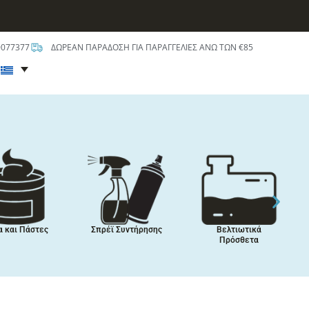
0077377
ΔΩΡΕΑΝ ΠΑΡΑΔΟΣΗ ΓΙΑ ΠΑΡΑΓΓΕΛΙΕΣ ΑΝΩ ΤΩΝ €85
t
πικαλύψεις,
Περιποίηση
Χημικά
Μπογιές,
Αυτοκινήτου
Κλιματιστικών
οστατευτικά
Οχημάτων