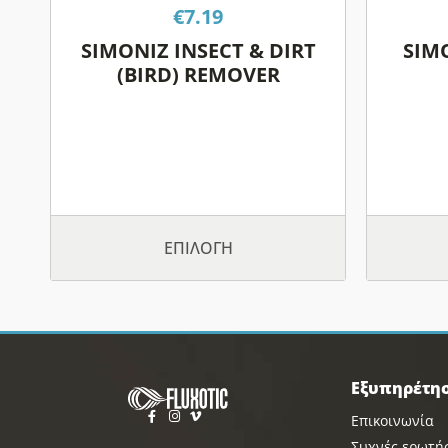
επιλεγούν
€
7.19
στη
SIMONIZ INSECT & DIRT
SIM
σελίδα
(BIRD) REMOVER
του
προϊόντος
ΕΠΙΛΟΓΉ
Εξυπηρέτη
Επικοινωνία
Συχνές ερωτή