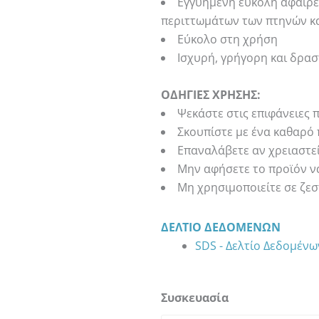
Εγγυημένη εύκολη αφαίρε
περιττωμάτων των πτηνών κ
Εύκολο στη χρήση
Ισχυρή, γρήγορη και δρα
OΔΗΓΙΕΣ ΧΡΗΣΗΣ:
Ψεκάστε στις επιφάνειες π
Σκουπίστε με ένα καθαρό 
Επαναλάβετε αν χρειαστεί
Μην αφήσετε το προϊόν να
Μη χρησιμοποιείτε σε ζεσ
ΔΕΛΤΊΟ ΔΕΔΟΜΈΝΩΝ
SDS - Δελτίο Δεδομέν
SIMONIZ
Συσκευασία
INSECT
&