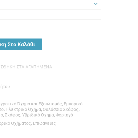
κη Στο Καλάθι
ΟΣΘΉΚΗ ΣΤΑ ΑΓΑΠΗΜΈΝΑ
νήτου
Αγροτικό Όχημα και Εξοπλισμός
,
Εμπορικό
το
,
Ηλεκτρικό Όχημα
,
Θαλάσσιο Σκάφος
,
ίο
,
Σκάφος
,
Υβριδικό Όχημα
,
Φορτηγό
ερικό Οχήματος
,
Επιφάνειες