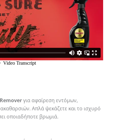
t Remover
για αφαίρεση εντόμων,
ακαθαρσιών. Απλά ψεκάζετε και το ισχυρό
σει οποιαδήποτε βρωμιά.