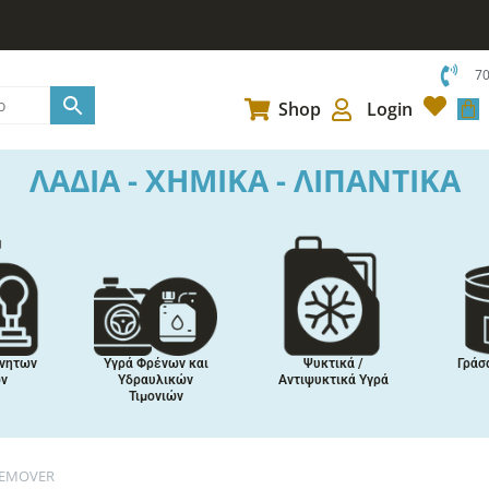
7
Car
Shop
Login
ΛΑΔΙΑ - ΧΗΜΙΚΑ - ΛΙΠΑΝΤΙΚΑ
ήρησης
Βελτιωτικά
Κόλλες,
Ε
Πρόσθετα
Στεγανοποιητικά,
Συναρμολογιτικά
Πρ
 REMOVER