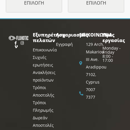
ΕΠΙΛΟΓΉ
ΕΠΙΛΟΓΉ
Εξυπηρέτηση
Λογαριασμός
ΕΠΙΚΟΙΝΩΝΙΑ
Ώρες
πελατών
εργασίας
Εγγραφή
129 Arch.
Monday -
Επικοινωνία
Makariou
Friday
8:00 -
Συχνές
III Ave.
17:00
ερωτήσεις
Aradippou
Ανακλήσεις
7102,
προϊόντων
Cyprus
Τρόποι
7007
Αποστολής
7377
Τρόποι
Πληρωμής
Δωρεάν
Αποστολές