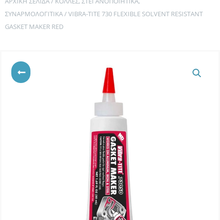
ΑΡΧΙΚΉ ΣΕΛΊΔΑ
/
ΚΌΛΛΕΣ, ΣΤΕΓΑΝΟΠΟΙΗΤΙΚΆ,
ΣΥΝΑΡΜΟΛΟΓΙΤΙΚΆ
/ VIBRA-TITE 730 FLEXIBLE SOLVENT RESISTANT
GASKET MAKER RED