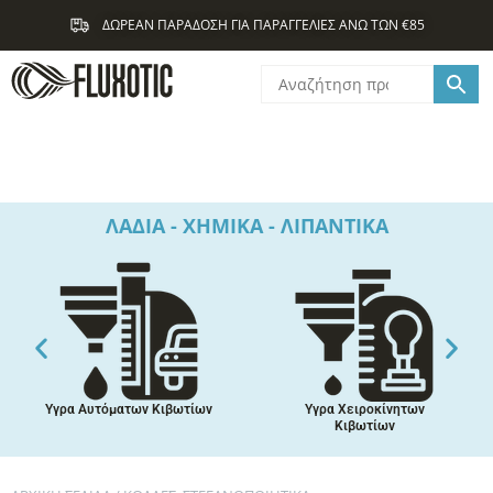
Μετάβαση
ΔΩΡΕΑΝ ΠΑΡΑΔΟΣΗ ΓΙΑ ΠΑΡΑΓΓΕΛΙΕΣ ΑΝΩ ΤΩΝ €85
στο
περιεχόμενο
ΛΑΔΙΑ - ΧΗΜΙΚΑ - ΛΙΠΑΝΤΙΚΑ
Υγρα Αυτόματων Κιβωτίων
Υγρα Χειροκίνητων
Κιβωτίων