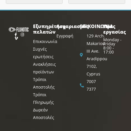
Εξυπηρέτηση
Λογαριασμός
ΕΠΙΚΟΙΝΩΝΙΑ
Ώρες
πελατών
εργασίας
Εγγραφή
129 Arch.
Monday -
Επικοινωνία
Makariou
Friday
8:00 -
Συχνές
III Ave.
17:00
ερωτήσεις
Aradippou
Ανακλήσεις
7102,
προϊόντων
Cyprus
Τρόποι
7007
Αποστολής
7377
Τρόποι
Πληρωμής
Δωρεάν
Αποστολές