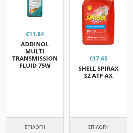
έχει
έχει
πολλαπλές
πολλαπλές
παραλλαγές.
παραλλαγές.
Οι
Οι
€
11.84
επιλογές
επιλογές
μπορούν
μπορούν
ADDINOL
να
να
MULTI
επιλεγούν
επιλεγούν
TRANSMISSION
€
17.65
FLUID 75W
στη
στη
SHELL SPIRAX
σελίδα
σελίδα
S2 ATF AX
του
του
προϊόντος
προϊόντος
ΕΠΙΛΟΓΉ
ΕΠΙΛΟΓΉ