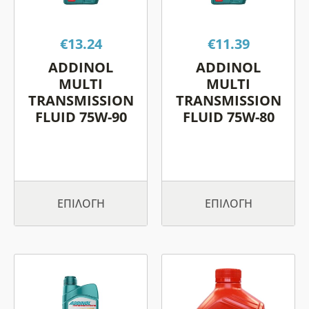
παραλλαγές.
παραλλαγές.
Οι
Οι
€
13.24
€
11.39
επιλογές
επιλογές
μπορούν
μπορούν
ADDINOL
ADDINOL
να
να
MULTI
MULTI
επιλεγούν
επιλεγούν
TRANSMISSION
TRANSMISSION
FLUID 75W-90
FLUID 75W-80
στη
στη
σελίδα
σελίδα
του
του
προϊόντος
προϊόντος
ΕΠΙΛΟΓΉ
ΕΠΙΛΟΓΉ
Αυτό
Αυτό
το
το
προϊόν
προϊόν