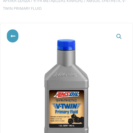
ΑΡΧΙΚΉ ΣΕΛΊΔΑ
/
ΥΓΡΆ ΜΕΤΆΔΟΣΗΣ ΚΊΝΗΣΗΣ
/ AMSOIL SYNTHETIC V-
TWIN PRIMARY FLUID