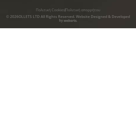
Πολιτική Cookies
Πολιτική απορρήτου
© 2026OLLETS LTD All Rights Reserved. Website Designed & Developed
by