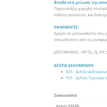
Βοηθά στη μείωση της κατ
Παρουσιάζει χαμηλή πτητικό
λαδιού μειώνεται, και διατη
ΕΦΑΡΜΟΓΕΣ:
Χρήση σε μοτοσικλέτες που 
οποιαδήποτε από τις αναφε
JASO MA/MA2 - API SL, SJ, SH,
ΔΕΛΤΊΑ ΔΕΔΟΜΈΝΩΝ
SDS - Δελτίο Δεδομέν
TDS - Δελτίο Τεχνικών
AMSOIL
Συσκευασία
SYNTHETIC
10W-