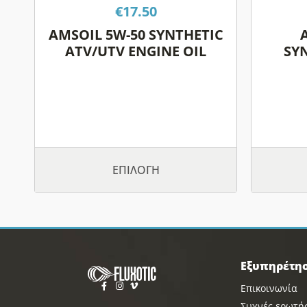
επιλεγούν
€
17.50
στη
AMSOIL 5W-50 SYNTHETIC
σελίδα
ATV/UTV ENGINE OIL
SY
του
προϊόντος
ΕΠΙΛΟΓΉ
Εξυπηρέτη
Επικοινωνία
Συχνές ερωτή