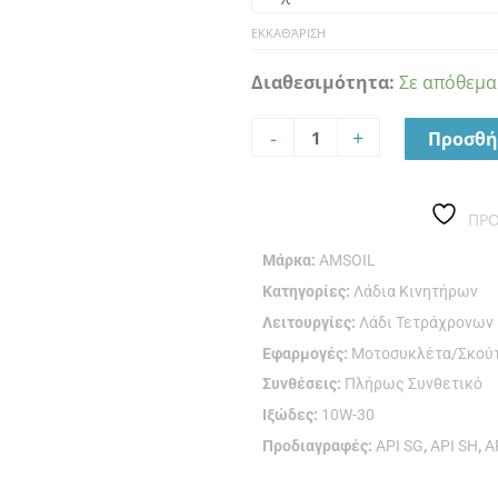
30
4T
ΕΚΚΑΘΆΡΙΣΗ
PERFORMANCE
Διαθεσιμότητα:
Σε απόθεμα
MOTORCYCLE
OIL
-
+
Προσθή
ποσότητα
ΠΡ
Μάρκα:
AMSOIL
Κατηγορίες:
Λάδια Κινητήρων
Λειτουργίες:
Λάδι Τετράχρονων
Εφαρμογές:
Μοτοσυκλέτα/Σκού
Συνθέσεις:
Πλήρως Συνθετικό
Ιξώδες:
10W-30
Προδιαγραφές:
API SG
,
API SH
,
A