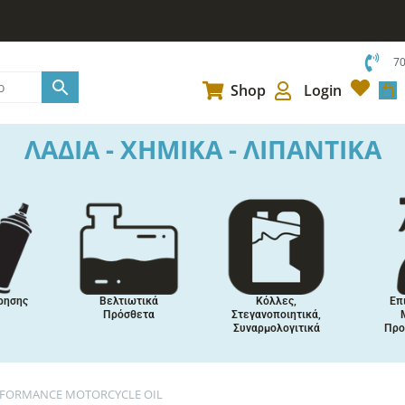
7
Car
Shop
Login
ΛΑΔΙΑ - ΧΗΜΙΚΑ - ΛΙΠΑΝΤΙΚΑ
ρησης
Βελτιωτικά
Κόλλες,
Επ
Πρόσθετα
Στεγανοποιητικά,
Συναρμολογιτικά
Προ
ERFORMANCE MOTORCYCLE OIL