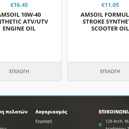
επιλεγούν
επιλεγο
€
16.45
€
11.05
στη
στη
AMSOIL 10W-40
AMSOIL FORMULA
σελίδα
σελίδα
NTHETIC ATV/UTV
STROKE SYNTHE
του
του
ENGINE OIL
SCOOTER OIL
προϊόντος
προϊόντ
ΕΠΙΛΟΓΉ
ΕΠΙΛΟΓΉ
ση πελατών
Λογαριασμός
ΕΠΙΚΟΙΝΩΝΙ
Εγγραφή
129 Arch. Ma
σεις
Aradippou 7