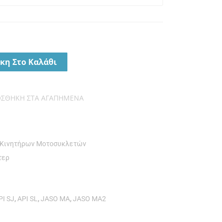
κη Στο Καλάθι
ΟΣΘΉΚΗ ΣΤΑ ΑΓΑΠΗΜΈΝΑ
 Κινητήρων Μοτοσυκλετών
τερ
PI SJ
,
API SL
,
JASO MA
,
JASO MA2