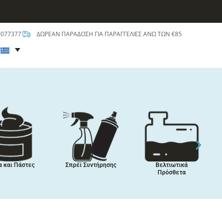
0077377
ΔΩΡΕΑΝ ΠΑΡΑΔΟΣΗ ΓΙΑ ΠΑΡΑΓΓΕΛΙΕΣ ΑΝΩ ΤΩΝ €85
t
ικαλύψεις,
Περιποίηση
Χημικά
Μπογιές,
Αυτοκινήτου
Κλιματιστικών
στατευτικά
Οχημάτων