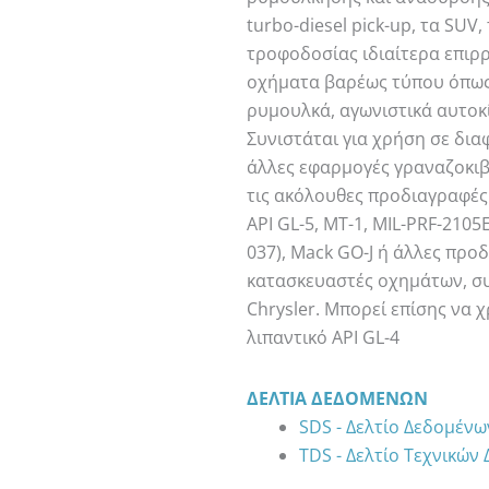
turbo-diesel pick-up, τα SU
τροφοδοσίας ιδιαίτερα επιρρ
οχήματα βαρέως τύπου όπως
ρυμουλκά, αγωνιστικά αυτοκί
Συνιστάται για χρήση σε δια
άλλες εφαρμογές γραναζοκιβ
τις ακόλουθες προδιαγραφές
API GL-5, MT-1, MIL-PRF-210
037), Mack GO-J ή άλλες προ
κατασκευαστές οχημάτων, σ
Chrysler. Μπορεί επίσης να 
λιπαντικό API GL-4
ΔΕΛΤΊΑ ΔΕΔΟΜΈΝΩΝ
SDS - Δελτίο Δεδομέν
TDS - Δελτίο Τεχνικών