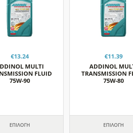
έχει
έχει
πολλαπλές
πολλαπλ
παραλλαγές.
παραλλα
Οι
Οι
επιλογές
επιλογές
μπορούν
μπορού
να
να
επιλεγούν
επιλεγο
€
13.24
€
11.39
στη
στη
DDINOL MULTI
ADDINOL MUL
σελίδα
σελίδα
NSMISSION FLUID
TRANSMISSION F
του
του
75W-90
75W-80
προϊόντος
προϊόντ
ΕΠΙΛΟΓΉ
ΕΠΙΛΟΓΉ