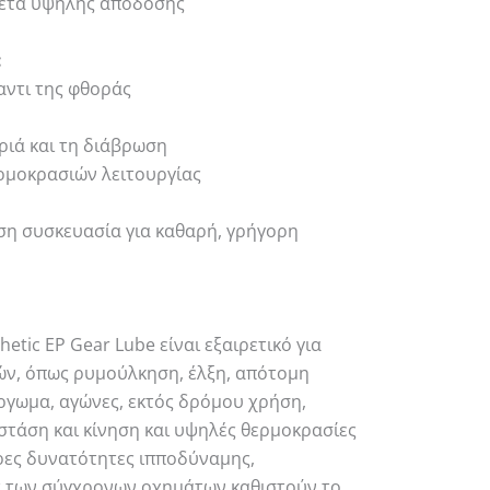
θετα υψηλής απόδοσης
:
ντι της φθοράς
ριά και τη διάβρωση
ρμοκρασιών λειτουργίας
ήση συσκευασία για καθαρή, γρήγορη
etic EP Gear Lube είναι εξαιρετικό για
ών, όπως ρυμούλκηση, έλξη, απότομη
ργωμα, αγώνες, εκτός δρόμου χρήση,
στάση και κίνηση και υψηλές θερμοκρασίες
ρες δυνατότητες ιπποδύναμης,
 των σύγχρονων οχημάτων καθιστούν το