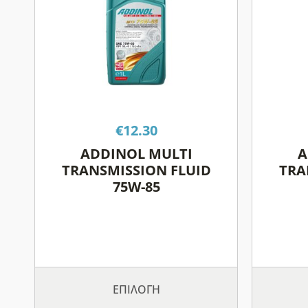
έχει
πολλαπλές
παραλλαγές.
Οι
επιλογές
μπορούν
να
επιλεγούν
€
12.30
στη
ADDINOL MULTI
A
σελίδα
TRANSMISSION FLUID
TRA
του
75W-85
προϊόντος
ΕΠΙΛΟΓΉ