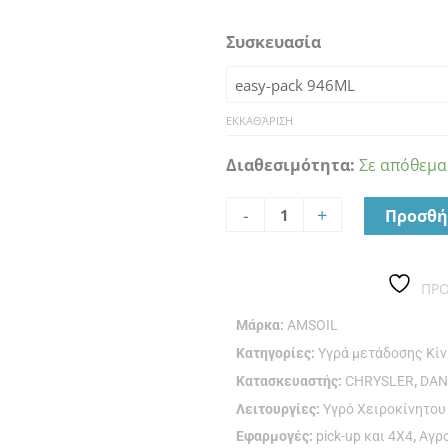
AMSOIL
Συσκευασία
SEVERE
GEAR
75W-
140
ΕΚΚΑΘΆΡΙΣΗ
ποσότητα
Διαθεσιμότητα:
Σε απόθεμα
-
+
Προσθή
ΠΡ
Μάρκα:
AMSOIL
Κατηγορίες:
Υγρά μετάδοσης Κί
Κατασκευαστής:
CHRYSLER
,
DA
Λειτουργίες:
Υγρό Χειροκίνητου
Εφαρμογές:
pick-up και 4Χ4
,
Αγρ