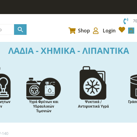
7
Car
Shop
Login
ΛΑΔΙΑ - ΧΗΜΙΚΑ - ΛΙΠΑΝΤΙΚΑ
ρησης
Βελτιωτικά
Κόλλες,
Επ
Πρόσθετα
Στεγανοποιητικά,
Συναρμολογιτικά
Προ
-140