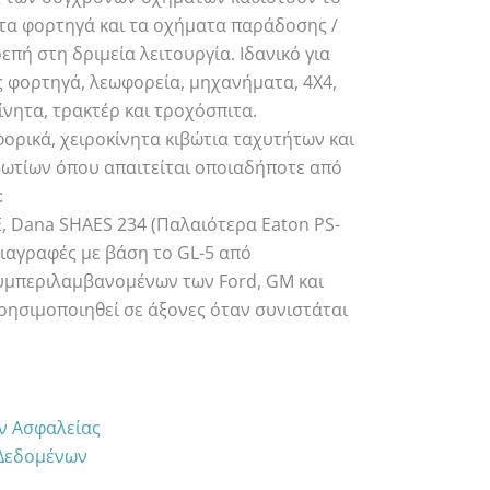
V, τα φορτηγά και τα οχήματα παράδοσης /
επή στη δριμεία λειτουργία. Ιδανικό για
 φορτηγά, λεωφορεία, μηχανήματα, 4Χ4,
νητα, τρακτέρ και τροχόσπιτα.
φορικά, χειροκίνητα κιβώτια ταχυτήτων και
ωτίων όπου απαιτείται οποιαδήποτε από
:
5E, Dana SHAES 234 (Παλαιότερα Eaton PS-
διαγραφές με βάση το GL-5 από
υμπεριλαμβανομένων των Ford, GM και
χρησιμοποιηθεί σε άξονες όταν συνιστάται
ων Ασφαλείας
 Δεδομένων