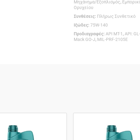
Μηχάνημα/Εξοπλισμός
,
Εμπορικ
Ορυχείου
Συνθέσεις:
Πλήρως Συνθετικό
Ιξώδες:
75W-140
Προδιαγραφές:
API MT-1
,
API: GL
Mack GO-J
,
MIL-PRF-2105E
Αυτό
Αυτό
το
το
προϊόν
προϊόν