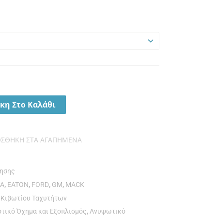
κη Στο Καλάθι
ΟΣΘΉΚΗ ΣΤΑ ΑΓΑΠΗΜΈΝΑ
νησης
NA
,
EATON
,
FORD
,
GM
,
MACK
 Κιβωτίου Ταχυτήτων
οτικό Όχημα και Εξοπλισμός
,
Ανυψωτικό