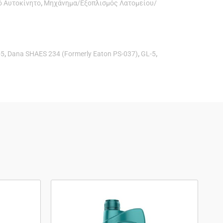
ό Αυτοκίνητο
,
Μηχάνημα/Εξοπλισμός Λατομείου/
-5
,
Dana SHAES 234 (Formerly Eaton PS-037)
,
GL-5
,
Αυτό
το
προϊόν