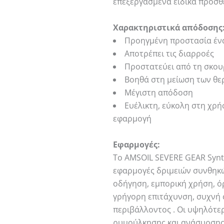
επεξεργασμένα ειδικά πρόσ
Χαρακτηριστικά απόδοσης
Προηγμένη προστασία ένα
Αποτρέπει τις διαρροές
Προστατεύει από τη σκου
Βοηθά στη μείωση των θε
Μέγιστη απόδοση
Ευέλικτη, εύκολη στη χρ
εφαρμογή
Εφαρμογές:
Το AMSOIL SEVERE GEAR Synth
εφαρμογές δριμειών συνθηκ
οδήγηση, εμπορική χρήση, ό
γρήγορη επιτάχυνση, συχνή 
περιβάλλοντος . Οι υψηλότε
ρυμούλκησης και ανάσυρσης