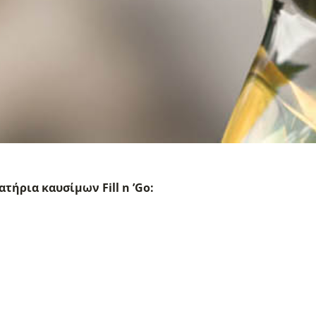
τήρια καυσίμων Fill n ’Go: