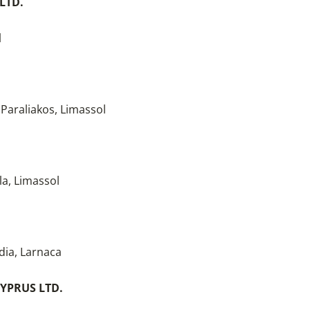
LTD.
l
 Paraliakos, Limassol
ila, Limassol
adia, Larnaca
YPRUS LTD.