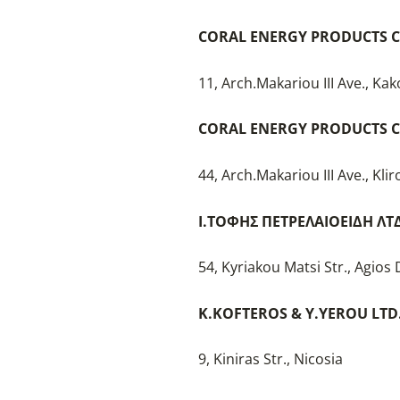
CORAL ENERGY PRODUCTS C
11, Arch.Makariou III Ave., Kak
CORAL ENERGY PRODUCTS C
44, Arch.Makariou III Ave., Klir
Ι.ΤΟΦΗΣ ΠΕΤΡΕΛΑΙΟΕΙΔΗ ΛΤΔ
54, Kyriakou Matsi Str., Agios
K.KOFTEROS & Y.YEROU LTD
9, Kiniras Str., Nicosia