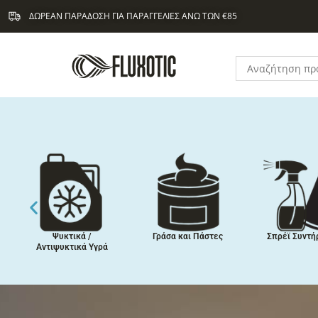
Μετάβαση
ΔΩΡΕΑΝ ΠΑΡΑΔΟΣΗ ΓΙΑ ΠΑΡΑΓΓΕΛΙΕΣ ΑΝΩ ΤΩΝ €85
στο
περιεχόμενο
Ψυκτικά /
Γράσα και Πάστες
Σπρέϊ Συντή
Αντιψυκτικά Υγρά