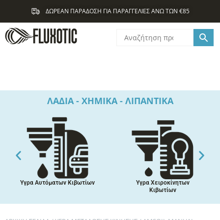
Μετάβαση
ΔΩΡΕΑΝ ΠΑΡΑΔΟΣΗ ΓΙΑ ΠΑΡΑΓΓΕΛΙΕΣ ΑΝΩ ΤΩΝ €85
στο
περιεχόμενο
ΛΑΔΙΑ - ΧΗΜΙΚΑ - ΛΙΠΑΝΤΙΚΑ
Υγρα Αυτόματων Κιβωτίων
Υγρα Χειροκίνητων
Κιβωτίων