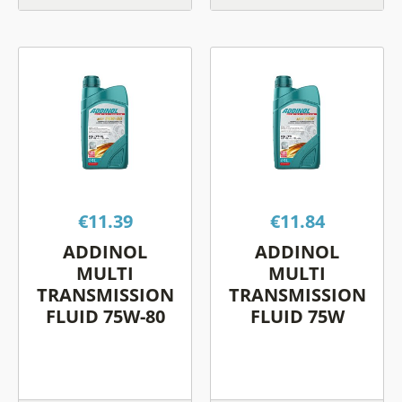
Αυτό
Αυτό
το
το
προϊόν
προϊόν
έχει
έχει
πολλαπλές
πολλαπλές
παραλλαγές.
παραλλαγές.
Οι
Οι
€
11.39
€
11.84
επιλογές
επιλογές
μπορούν
μπορούν
ADDINOL
ADDINOL
να
να
MULTI
MULTI
επιλεγούν
επιλεγούν
TRANSMISSION
TRANSMISSION
FLUID 75W-80
FLUID 75W
στη
στη
σελίδα
σελίδα
του
του
προϊόντος
προϊόντος