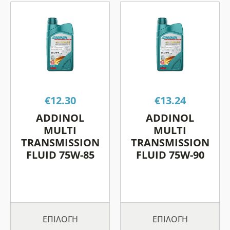
Αυτό
Αυτό
το
το
προϊόν
προϊόν
έχει
έχει
πολλαπλές
πολλαπλές
παραλλαγές.
παραλλαγές.
Οι
Οι
€
12.30
€
13.24
επιλογές
επιλογές
μπορούν
μπορούν
ADDINOL
ADDINOL
να
να
MULTI
MULTI
επιλεγούν
επιλεγούν
TRANSMISSION
TRANSMISSION
FLUID 75W-85
FLUID 75W-90
στη
στη
σελίδα
σελίδα
του
του
προϊόντος
προϊόντος
ΕΠΙΛΟΓΉ
ΕΠΙΛΟΓΉ