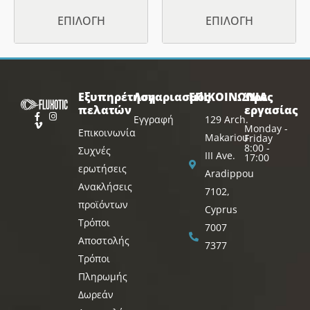
ΕΠΙΛΟΓΉ
ΕΠΙΛΟΓΉ
Εξυπηρέτηση
Λογαριασμός
ΕΠΙΚΟΙΝΩΝΙΑ
Ώρες
πελατών
εργασίας
Εγγραφή
129 Arch.
Monday -
Επικοινωνία
Makariou
Friday
8:00 -
Συχνές
III Ave.
17:00
ερωτήσεις
Aradippou
Ανακλήσεις
7102,
προϊόντων
Cyprus
Τρόποι
7007
Αποστολής
7377
Τρόποι
Πληρωμής
Δωρεάν