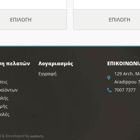
ΕΠΙΛΟΓΉ
ΕΠΙΛΟΓΉ
ση πελατών
Λογαριασμός
ΕΠΙΚΟΙΝΩΝΙ
Εγγραφή
129 Arch. Ma
σεις
Aradippou 7
ροϊόντων
7007 7377
ολής
μής
ολές
d & Developed by