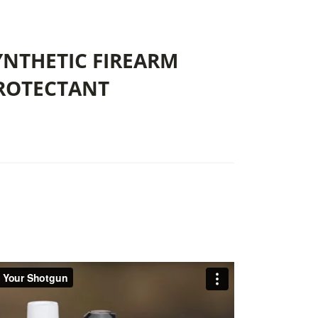
YNTHETIC FIREARM
PROTECTANT