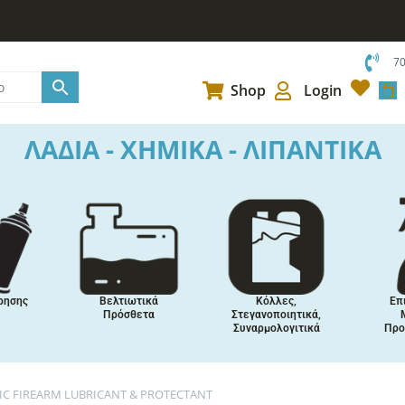
7
Car
Shop
Login
ΛΑΔΙΑ - ΧΗΜΙΚΑ - ΛΙΠΑΝΤΙΚΑ
ρησης
Βελτιωτικά
Κόλλες,
Επ
Πρόσθετα
Στεγανοποιητικά,
Συναρμολογιτικά
Προ
IC FIREARM LUBRICANT & PROTECTANT