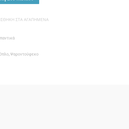
ΟΣΘΉΚΗ ΣΤΑ ΑΓΑΠΗΜΈΝΑ
ιπαντικά
Όπλο
,
Ψαροντούφεκο