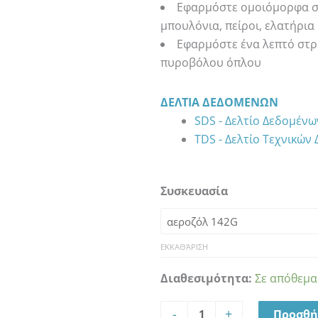
Εφαρμόστε ομοιόμορφα σε
μπουλόνια, πείροι, ελατήρια
Εφαρμόστε ένα λεπτό στρώ
πυροβόλου όπλου
ΔΕΛΤΊΑ ΔΕΔΟΜΈΝΩΝ
SDS - Δελτίο Δεδομέν
TDS - Δελτίο Τεχνικών
AMSOIL
Συσκευασία
100%
SYNTHETIC
FIREARM
LUBRICANT
ΕΚΚΑΘΆΡΙΣΗ
&
Διαθεσιμότητα:
Σε απόθεμα
PROTECTANT
ποσότητα
-
+
Προσθή